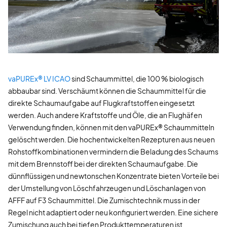
vaPUREx® LV ICAO
sind Schaummittel, die 100 % biologisch
abbaubar sind. Verschäumt können die Schaummittel für die
direkte Schaumaufgabe auf Flugkraftstoffen eingesetzt
werden. Auch andere Kraftstoffe und Öle, die an Flughäfen
Verwendung finden, können mit den vaPUREx® Schaummitteln
gelöscht werden. Die hochentwickelten Rezepturen aus neuen
Rohstoffkombinationen vermindern die Beladung des Schaums
mit dem Brennstoff bei der direkten Schaumaufgabe. Die
dünnflüssigen und newtonschen Konzentrate bieten Vorteile bei
der Umstellung von Löschfahrzeugen und Löschanlagen von
AFFF auf F3 Schaummittel. Die Zumischtechnik muss in der
Regel nicht adaptiert oder neu konfiguriert werden. Eine sichere
Zumischung auch bei tiefen Produkttemperaturen ist