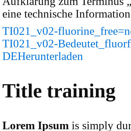
Aufklärung zum Terminus „F
eine technische Information 
TI021_v02-fluorine_free=
TI021_v02-Bedeutet_fluorf
DE
Herunterladen
Title training
Lorem Ipsum
is simply du